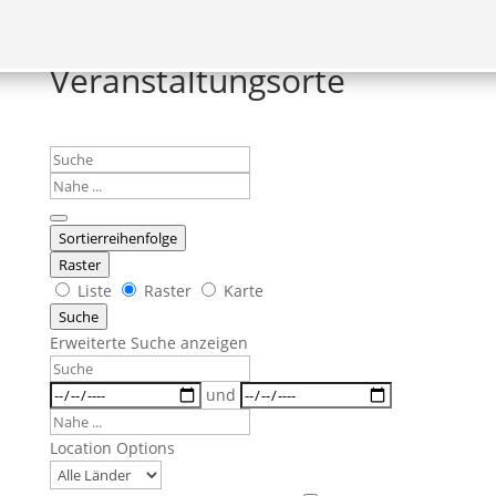
Veranstaltungsorte
Suche
Nahe
...
Sortierreihenfolge
Raster
Anzeigetyp
Liste
Raster
Karte
für
Suche
Suchergebnisse
Erweiterte Suche anzeigen
Suche
Daten
und
Nahe
...
Location Options
Land