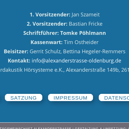
1. Vorsitzender:
Jan Szameit
2. Vorsitzender:
Bastian Fricke
Schriftführer: Tomke Pöhlmann
Kassenwart:
Tim Ostheider
Beisitzer:
Gerrit Schulz, Bettina Hegeler-Remmers
Kontakt:
info@alexanderstrasse-oldenburg.de
dakustik Hörsysteme e.K., Alexanderstraße 149b, 2
SATZUNG
IMPRESSUM
DATENS
EITSGEMEINSCHAFT ALEXANDERSTRASSE |
GESTALTUNG & UMSETZUNG: L